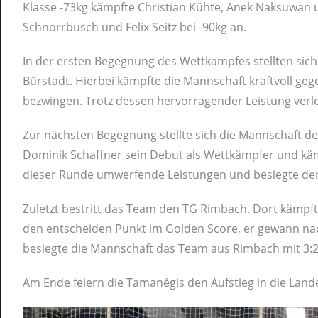
Klasse -73kg kämpfte Christian Kühte, Anek Naksuwan u
Schnorrbusch und Felix Seitz bei -90kg an.
In der ersten Begegnung des Wettkampfes stellten sic
Bürstadt. Hierbei kämpfte die Mannschaft kraftvoll gegen
bezwingen. Trotz dessen hervorragender Leistung verl
Zur nächsten Begegnung stellte sich die Mannschaft dem
Dominik Schaffner sein Debut als Wettkämpfer und käm
dieser Runde umwerfende Leistungen und besiegte den
Zuletzt bestritt das Team den TG Rimbach. Dort kämpf
den entscheiden Punkt im Golden Score, er gewann nac
besiegte die Mannschaft das Team aus Rimbach mit 3:2 u
Am Ende feiern die Tamanégis den Aufstieg in die Lande